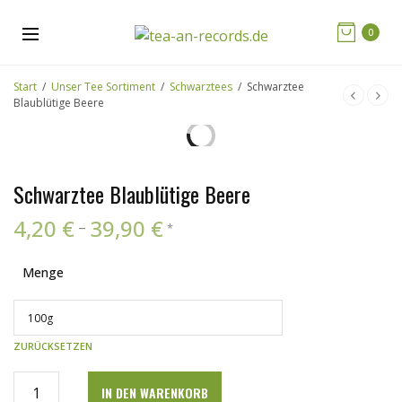
0
Start
/
Unser Tee Sortiment
/
Schwarztees
/
Schwarztee
Blaublütige Beere
Schwarztee Blaublütige Beere
4,20
€
39,90
€
–
*
Menge
ZURÜCKSETZEN
IN DEN WARENKORB