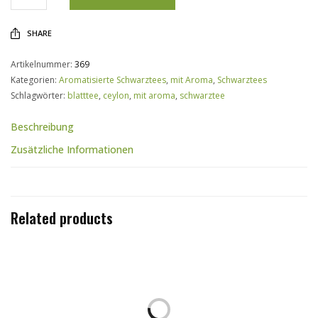
SHARE
Artikelnummer:
369
Kategorien:
Aromatisierte Schwarztees
,
mit Aroma
,
Schwarztees
Schlagwörter:
blatttee
,
ceylon
,
mit aroma
,
schwarztee
Beschreibung
Zusätzliche Informationen
Related products
AUSFÜHRUNG WÄHLEN
AUSFÜHRUNG WÄHLEN
KEEMUN OP
DARJEELING MAKAIBARI SECOND
–
FLUSH
*
4,20
€
39,20
€
–
*
9,50
€
90,25
€
AUSFÜHRUNG WÄHLEN
AUSFÜHRUNG WÄHLEN