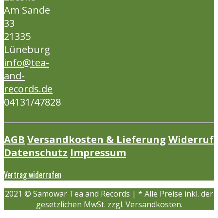
Am Sande
33
21335
Lüneburg
info@tea-
and-
records.de
04131/47828
AGB
Versandkosten & Lieferung
Widerruf
Datenschutz
Impressum
Vertrag widerrufen
2021 © Samowar Tea and Records | * Alle Preise inkl. der
gesetzlichen MwSt. zzgl. Versandkosten.