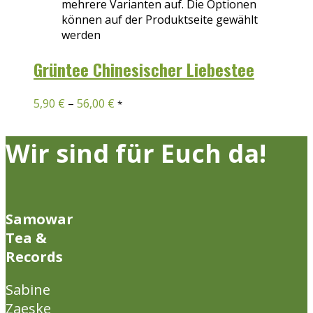
mehrere Varianten auf. Die Optionen
können auf der Produktseite gewählt
werden
Grüntee Chinesischer Liebestee
5,90
€
–
56,00
€
*
Wir sind für Euch da!
Samowar
Tea &
Records
Sabine
Zaeske