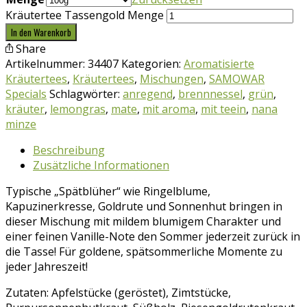
Kräutertee Tassengold Menge
In den Warenkorb
Share
Artikelnummer:
34407
Kategorien:
Aromatisierte
Kräutertees
,
Kräutertees
,
Mischungen
,
SAMOWAR
Specials
Schlagwörter:
anregend
,
brennnessel
,
grün
,
kräuter
,
lemongras
,
mate
,
mit aroma
,
mit teein
,
nana
minze
Beschreibung
Zusätzliche Informationen
Typische „Spätblüher“ wie Ringelblume,
Kapuzinerkresse, Goldrute und Sonnenhut bringen in
dieser Mischung mit mildem blumigem Charakter und
einer feinen Vanille-Note den Sommer jederzeit zurück in
die Tasse! Für goldene, spätsommerliche Momente zu
jeder Jahreszeit!
Zutaten: Apfelstücke (geröstet), Zimtstücke,