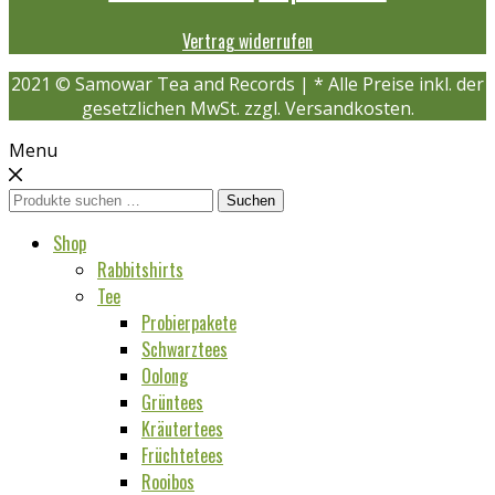
Vertrag widerrufen
2021 © Samowar Tea and Records | * Alle Preise inkl. der
gesetzlichen MwSt. zzgl. Versandkosten.
Menu
Suchen
Suchen
nach:
Shop
Rabbitshirts
Tee
Probierpakete
Schwarztees
Oolong
Grüntees
Kräutertees
Früchtetees
Rooibos