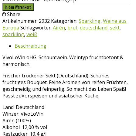
In den Warenkorb
Share
Artikelnummer:
2932
Kategorien:
Sparkling
,
Weine aus
Europa
Schlagwörter:
Airén
,
brut
,
deutschland
,
sekt
,
sparkling
,
weiß
Beschreibung
VivoLoVin oHG. Schaumwein. Weintyp fruchtbetont &
harmonisch.
Frischer trockener Sekt (Deutschland). Schönes
fruchtiges Bouquet. Feine Aromen von reifen Früchten,
geschmeidig und feinperlig. So macht das Leben Spaß!
Passt zuVorspeisen und asiatischer Küche.
Land: Deutschland
Winzer: VivoLoVin
Airén (100%)
Alkohol: 12,00 % vol
Restzucker: 10,4 g/l