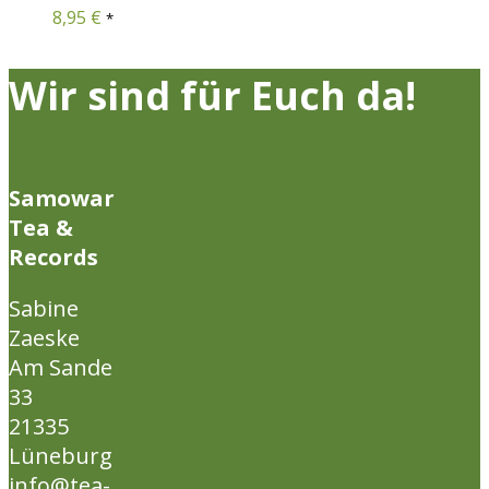
8,95
€
*
Wir sind für Euch da!
Samowar
Tea &
Records
Sabine
Zaeske
Am Sande
33
21335
Lüneburg
info@tea-