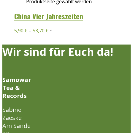
Produktseite gewählt werden
China Vier Jahreszeiten
5,90
€
–
53,70
€
*
Wir sind für Euch da!
Samowar
Tea &
Records
Sabine
Zaeske
Am Sande