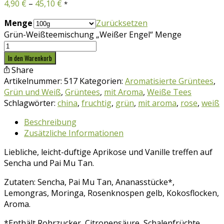
4,90
€
–
45,10
€
*
Menge
Zurücksetzen
Grün-Weißteemischung „Weißer Engel“ Menge
In den Warenkorb
Share
Artikelnummer:
517
Kategorien:
Aromatisierte Grüntees
,
Grün und Weiß
,
Grüntees
,
mit Aroma
,
Weiße Tees
Schlagwörter:
china
,
fruchtig
,
grün
,
mit aroma
,
rose
,
weiß
Beschreibung
Zusätzliche Informationen
Liebliche, leicht-duftige Aprikose und Vanille treffen auf
Sencha und Pai Mu Tan.
Zutaten: Sencha, Pai Mu Tan, Ananasstücke*,
Lemongras, Moringa, Rosenknospen gelb, Kokosflocken,
Aroma.
*Enthält Rohrzucker, Citronensäure, Schalenfrüchte