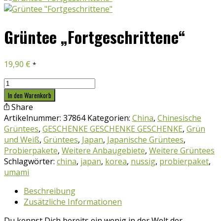
Grüntee „Fortgeschrittene“
19,90
€
*
Grüntee
"Fortgeschrittene"
In den Warenkorb
Menge
Share
Artikelnummer:
37864
Kategorien:
China
,
Chinesische
Grüntees
,
GESCHENKE GESCHENKE GESCHENKE
,
Grün
und Weiß
,
Grüntees
,
Japan
,
Japanische Grüntees
,
Probierpakete
,
Weitere Anbaugebiete
,
Weitere Grüntees
Schlagwörter:
china
,
japan
,
korea
,
nussig
,
probierpaket
,
umami
Beschreibung
Zusätzliche Informationen
Du kennst Dich bereits ein wenig in der Welt der