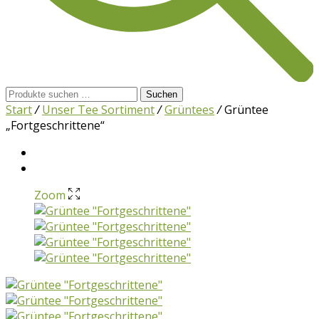
Suchen
Suchen
nach:
Start
/
Unser Tee Sortiment
/
Grüntees
/
Grüntee
„Fortgeschrittene“
Zoom