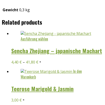
Gewicht
0,3 kg
Related products
Dieses
Ausführung wählen
Produkt
weist
Sencha Zhejiang – japanische Machart
mehrere
Varianten
4,40
€
–
41,80
€
*
auf.
Die
In den
Optionen
Warenkorb
können
auf
Teerose Marigold & Jasmin
der
Produktseite
3,00
€
gewählt
*