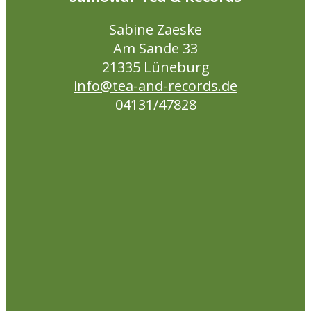
werden
Sabine Zaeske
Am Sande 33
21335 Lüneburg
info@tea-and-records.de
04131/47828