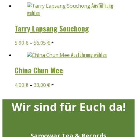
werden
Ausführung
Dieses
wählen
Produkt
weist
Tarry Lapsang Souchong
mehrere
Varianten
5,90
€
–
56,05
€
*
auf.
Die
Dieses
Ausführung wählen
Optionen
Produkt
können
weist
China Chun Mee
auf
mehrere
der
Varianten
4,00
€
–
38,00
€
*
Produktseite
auf.
gewählt
Die
werden
Optionen
Wir sind für Euch da!
können
auf
der
Produktseite
Samowar Tea & Records
gewählt