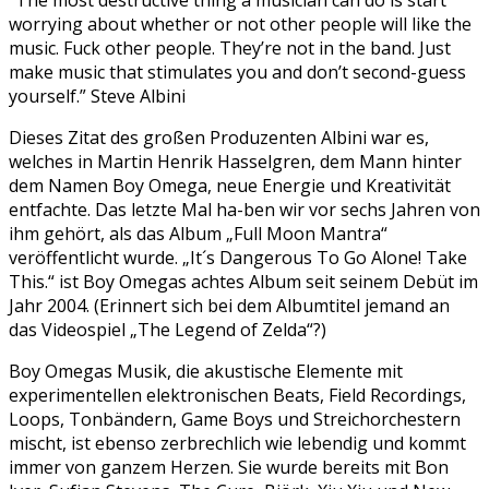
”The most destructive thing a musician can do is start
worrying about whether or not other people will like the
music. Fuck other people. They’re not in the band. Just
make music that stimulates you and don’t second-guess
yourself.” Steve Albini
Dieses Zitat des großen Produzenten Albini war es,
welches in Martin Henrik Hasselgren, dem Mann hinter
dem Namen Boy Omega, neue Energie und Kreativität
entfachte. Das letzte Mal ha-ben wir vor sechs Jahren von
ihm gehört, als das Album „Full Moon Mantra“
veröffentlicht wurde. „It´s Dangerous To Go Alone! Take
This.“ ist Boy Omegas achtes Album seit seinem Debüt im
Jahr 2004. (Erinnert sich bei dem Albumtitel jemand an
das Videospiel „The Legend of Zelda“?)
Boy Omegas Musik, die akustische Elemente mit
experimentellen elektronischen Beats, Field Recordings,
Loops, Tonbändern, Game Boys und Streichorchestern
mischt, ist ebenso zerbrechlich wie lebendig und kommt
immer von ganzem Herzen. Sie wurde bereits mit Bon