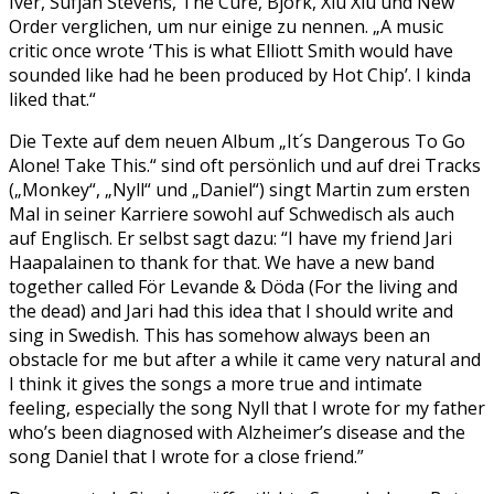
Iver, Sufjan Stevens, The Cure, Björk, Xiu Xiu und New
Order verglichen, um nur einige zu nennen. „A music
critic once wrote ‘This is what Elliott Smith would have
sounded like had he been produced by Hot Chip’. I kinda
liked that.“
Die Texte auf dem neuen Album „It´s Dangerous To Go
Alone! Take This.“ sind oft persönlich und auf drei Tracks
(„Monkey“, „Nyll“ und „Daniel“) singt Martin zum ersten
Mal in seiner Karriere sowohl auf Schwedisch als auch
auf Englisch. Er selbst sagt dazu: “I have my friend Jari
Haapalainen to thank for that. We have a new band
together called För Levande & Döda (For the living and
the dead) and Jari had this idea that I should write and
sing in Swedish. This has somehow always been an
obstacle for me but after a while it came very natural and
I think it gives the songs a more true and intimate
feeling, especially the song Nyll that I wrote for my father
who’s been diagnosed with Alzheimer’s disease and the
song Daniel that I wrote for a close friend.”