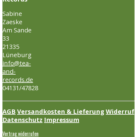
Sabine
Zaeske
Am Sande
33
21335
Lüneburg
info@tea-
and-
records.de
04131/47828
AGB
Versandkosten & Lieferung
Widerruf
Datenschutz
Impressum
Vertrag widerrufen