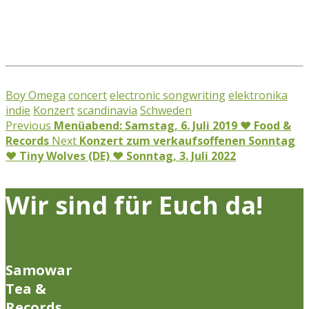
Boy Omega
concert
electronic songwriting
elektronika
indie
Konzert
scandinavia
Schweden
Previous
Menüabend: Samstag, 6. Juli 2019 ♥ Food &
Records
Next
Konzert zum verkaufsoffenen Sonntag
♥ Tiny Wolves (DE) ♥ Sonntag, 3. Juli 2022
Wir sind für Euch da!
Samowar
Tea &
Records