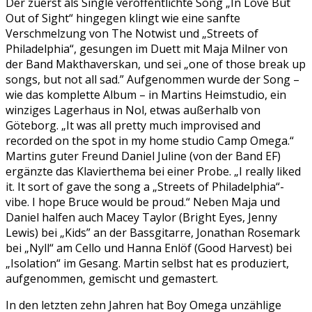
Der zuerst als Single veröffentlichte Song „In Love But
Out of Sight“ hingegen klingt wie eine sanfte
Verschmelzung von The Notwist und „Streets of
Philadelphia“, gesungen im Duett mit Maja Milner von
der Band Makthaverskan, und sei „one of those break up
songs, but not all sad.” Aufgenommen wurde der Song –
wie das komplette Album – in Martins Heimstudio, ein
winziges Lagerhaus in Nol, etwas außerhalb von
Göteborg. „It was all pretty much improvised and
recorded on the spot in my home studio Camp Omega.“
Martins guter Freund Daniel Juline (von der Band EF)
ergänzte das Klavierthema bei einer Probe. „I really liked
it. It sort of gave the song a „Streets of Philadelphia“-
vibe. I hope Bruce would be proud.“ Neben Maja und
Daniel halfen auch Macey Taylor (Bright Eyes, Jenny
Lewis) bei „Kids” an der Bassgitarre, Jonathan Rosemark
bei „Nyll“ am Cello und Hanna Enlöf (Good Harvest) bei
„Isolation“ im Gesang. Martin selbst hat es produziert,
aufgenommen, gemischt und gemastert.
In den letzten zehn Jahren hat Boy Omega unzählige