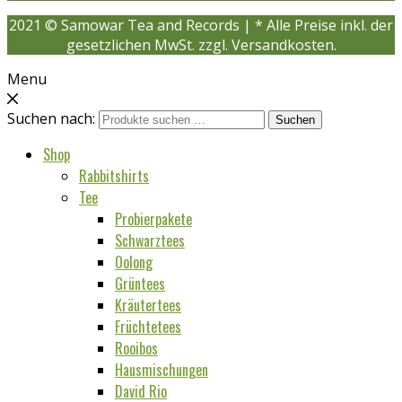
2021 © Samowar Tea and Records | * Alle Preise inkl. der
gesetzlichen MwSt. zzgl. Versandkosten.
Menu
Suchen nach:
Suchen
Shop
Rabbitshirts
Tee
Probierpakete
Schwarztees
Oolong
Grüntees
Kräutertees
Früchtetees
Rooibos
Hausmischungen
David Rio